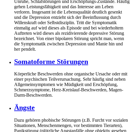
Unruhe, Schlafstörungen und Erschöpfungs-Zustände. Häufig
gehen Leistungsfähigkeit und das Interesse am Leben
verloren. Insgesamt ist die Lebensqualität deutlich gesenkt
und die Depression entzieht sich der Beeinflussung durch
Willenskraft oder Selbstdisziplin. Tritt die Symptomatik
einmalig auf wird dieses als Episode und bei wiederholtem
Auftreten wird dieses als rezidivierende depressive Störung
bezeichnet. Von einer bipolaren Störung spricht man, wenn
die Symptomatik zwischen Depression und Manie hin und
her pendelt.
Somatoforme Störungen
Körperliche Beschwerden ohne organische Ursache oder mit
einer psychischen Teilverursachung. Sehr häufig sind neben
Allgemeinsymptomen wie Müdigkeit und Erschöpfung,
Schmerzsymptome, Herz-Kreislauf-Beschwerden, Magen-
Darm-Beschwerden.
Ängste
Dazu gehören phobische Störungen (z.B. Furcht vor sozialen
Situationen, Menschenmengen, vor bestimmten Tierarten),
Panikstörung (plötzliche Angstanfälle ohne objektiv gesehen